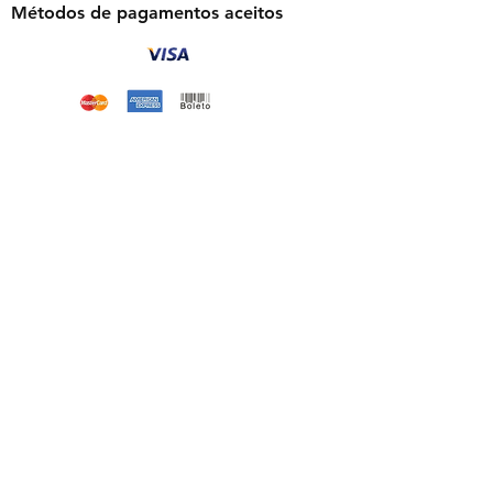
Métodos de pagamentos aceitos
Florais Frequenciais -
CNPJ:
46.248.307
/0001-07
asp@fisioquantic.com.br
| Whatsapp:
(11) 94975-7502
floraisfrequenciais © 2025. Todos os direitos
reservados.
NcsConnect LTDA -
23.162.272
/0001-93