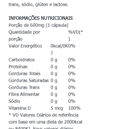
trans, sódio, glúten e lactose.
INFORMAÇÕES NUTRICIONAIS
Porção de 600mg (1 cápsula)
Quantidade por
%VD(*
porção
)
Valor Energético
0kcal/0K
0%
J
Carboidratos
0 g
0%
Proteínas
0 g
0%
Gorduras Totais
0 g
0%
Gorduras Saturadas
0 g
0%
Gorduras Trans
0 g
0%
Fibra Alimentar
0 g
0%
Sódio
0 g
0%
Vitamina D
5 mcg
100%
* VD Valores Diários de referência
com base em uma dieta de 2000kcal