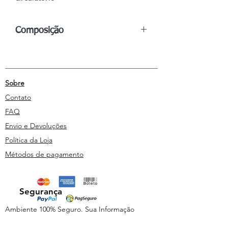
Composição
Frasco de 50ml:
Água purificada,
Glicerina,Benzoato de Sódio, Essências
Vibracionais Florais:
Bixa orellana L.,
Sobre
Terminalia cappata, Bromus ramosus
Contato
Bisnaga de gel de 100g:
Polímero
FAQ
Carboxivinílico, Água purificada,
Envio e Devoluções
Conservante, Essências Vibracionais
Política da Loja
Florais:
Bixa orellana L., Terminalia
cappata, Bromus ramosus
Métodos de pagamento
Segurança
Ambiente 100% Seguro. Sua Informação
é Protegida Pela Criptografia SSL 256-Bit.