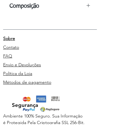
Composição
Frasco de 50ml:
ÁguaPurificada,
Glicerina, Benzoato de sódio, Essências
Vibracionais Florais:
Begonia
Sobre
semperflorens, Eriobotrya japonica
Lindl., Matricaria chamomilia L., Thuya
Contato
occidentalis, Ulmus procera, Viola
FAQ
odorata L.
Envio e Devoluções
Política da Loja
Métodos de pagamento
Segurança
Ambiente 100% Seguro. Sua Informação
é Protegida Pela Criptografia SSL 256-Bit.
Métodos de pagamentos aceitos