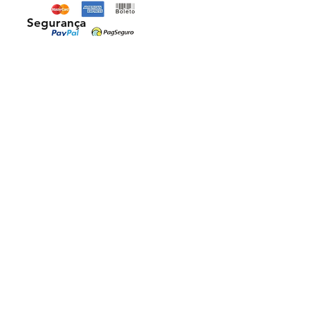
Segurança
Ambiente 100% Seguro. Sua Informação
é Protegida Pela Criptografia SSL 256-Bit.
Métodos de pagamentos aceitos
Florais Frequenciais -
CNPJ:
46.248.307
/0001-07
asp@fisioquantic.com.br
| Whatsapp:
(11) 94975-7502
floraisfrequenciais © 2025. Todos os direitos
reservados.
NcsConnect LTDA -
23.162.272
/0001-93