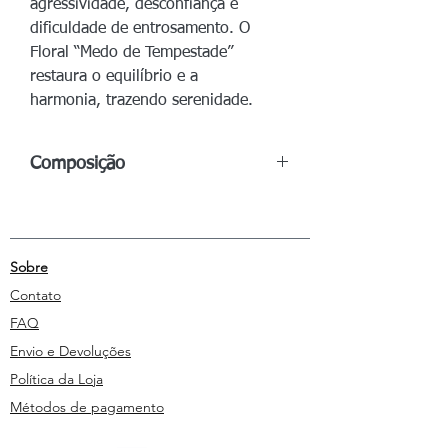
agressividade, desconfiança e
dificuldade de entrosamento. O
Floral “Medo de Tempestade”
restaura o equilíbrio e a
harmonia, trazendo serenidade.
Composição
Frasco de 50ml:
Água
Purificada,
Glicerina, Benzoato de sódio, Essências
Vibracionais Florais.
Sobre
Contato
FAQ
Envio e Devoluções
Política da Loja
Métodos de pagamento