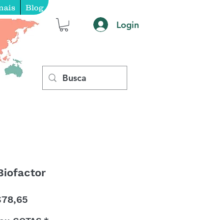
nais
Blog
Login
Biofactor
Preço
78,65
promocional