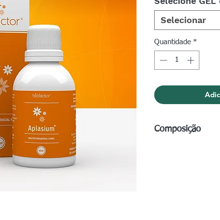
Selecione GEL
Selecionar
Quantidade
*
Adic
Composição
Frasco de 50ml:
Ág
de sódio, Essências 
americana L., Ghom
annuus
Bisnaga de gel de 1
Água purificada, Con