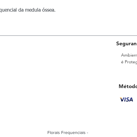
Florais:
Agavsa amer
Scleranthus annuus
quencial da medula óssea.
Seguran
Ambient
é Proteg
Método
Florais Frequenciais -