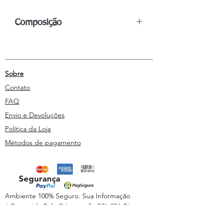
Composição
Frasco de 50ml:
Água
Purificada,
Glicerina, Benzoato de sódio, Essências
Vibracionais Florais:
Aspilia
Sobre
montevidensis (Spreng.) Kuntze,
Scleranthus annuus, Lantana camara L.
Contato
FAQ
Envio e Devoluções
Política da Loja
Métodos de pagamento
Segurança
Ambiente 100% Seguro. Sua Informação
é Protegida Pela Criptografia SSL 256-Bit.