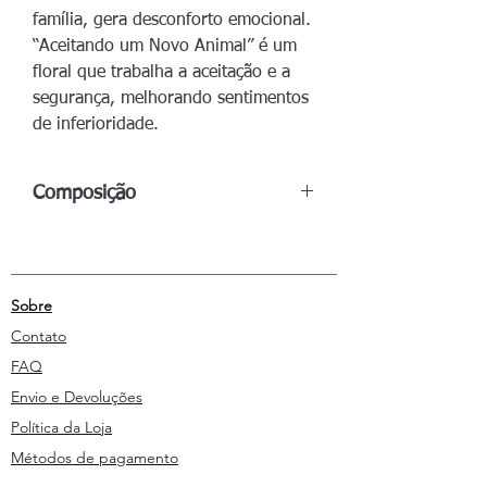
família, gera desconforto emocional.
“Aceitando um Novo Animal” é um
floral que trabalha a aceitação e a
segurança, melhorando sentimentos
de inferioridade.
Composição
Frasco de 50ml:
Água
Purificada,
Glicerina, Benzoato de sódio, Essências
Vibracionais Florais.
Sobre
Contato
FAQ
Envio e Devoluções
Política da Loja
Métodos de pagamento