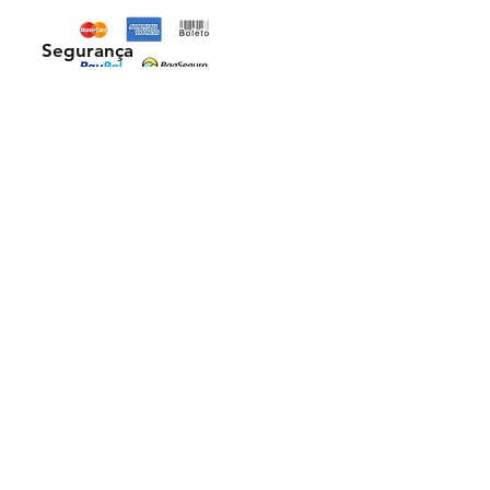
Segurança
Ambiente 100% Seguro. Sua Informação
é Protegida Pela Criptografia SSL 256-Bit.
Métodos de pagamentos aceitos
Florais Frequenciais -
CNPJ:
46.248.307
/0001-07
asp@fisioquantic.com.br
| Whatsapp:
(11) 94975-7502
floraisfrequenciais © 2025. Todos os direitos
reservados.
NcsConnect LTDA -
23.162.272
/0001-93