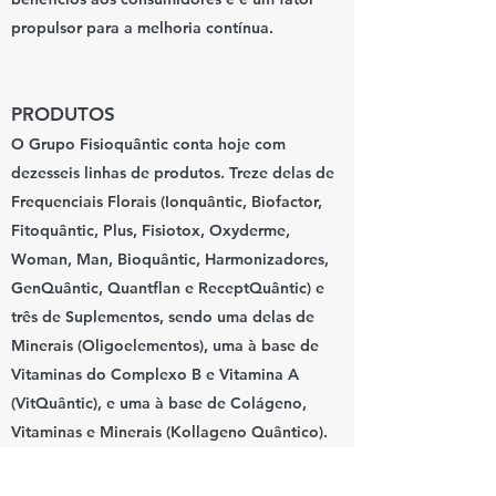
propulsor para a melhoria contínua.
PRODUTOS
O Grupo Fisioquântic conta hoje com
dezesseis linhas de produtos. Treze delas de
Frequenciais Florais (Ionquântic, Biofactor,
Fitoquântic, Plus, Fisiotox, Oxyderme,
Woman, Man, Bioquântic, Harmonizadores,
GenQuântic, Quantflan e ReceptQuântic) e
três de Suplementos, sendo uma delas de
Minerais (Oligoelementos), uma à base de
Vitaminas do Complexo B e Vitamina A
(VitQuântic), e uma à base de Colágeno,
Vitaminas e Minerais (Kollageno Quântico).
Ao todo, soma mais de 190 produtos,
apresentados na forma líquida e/ou em gel