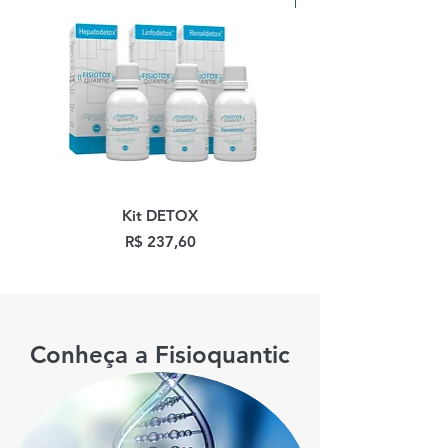
Kit DETOX
BPC Fisioquantic 30
Preço
R$ 237,60
Conheça a Fisioquantic