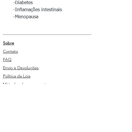
-Diabetes
-Inflamações intestinais
-Menopausa
Sobre
Contato
FAQ
Envio e Devoluções
Política da Loja
Métodos de pagamento
Segurança
Ambiente 100% Seguro. Sua Informação
é Protegida Pela Criptografia SSL 256-Bit.
Métodos de pagamentos aceitos