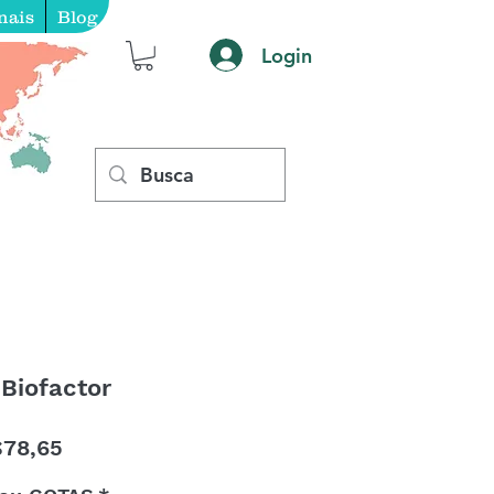
nais
Blog
Login
 Biofactor
Preço
78,65
promocional