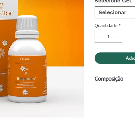
Selecione GEL
Selecionar
Quantidade
*
Adic
Composição
Frasco de 50ml:
Ág
de sódio, Essências 
officinale Weber, A
Bisnaga de gel de 1
Água purificada, Con
Florais:
Taraxacum o