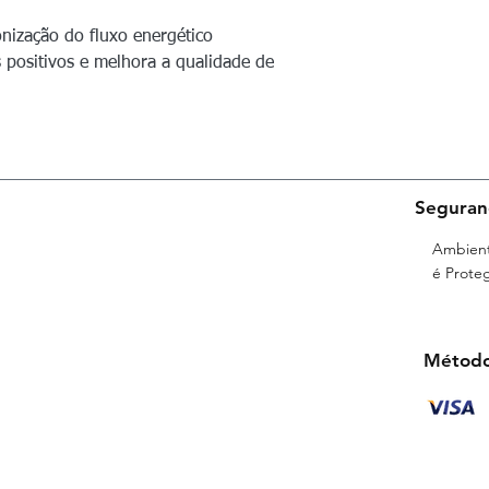
persica, Larix decíd
nização do fluxo energético
os positivos e melhora a qualidade de
Seguran
Ambient
é Proteg
Método